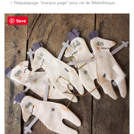
Ratpatapage "marque page" pour rat de Bibliothèque.
Save
Previous
Next