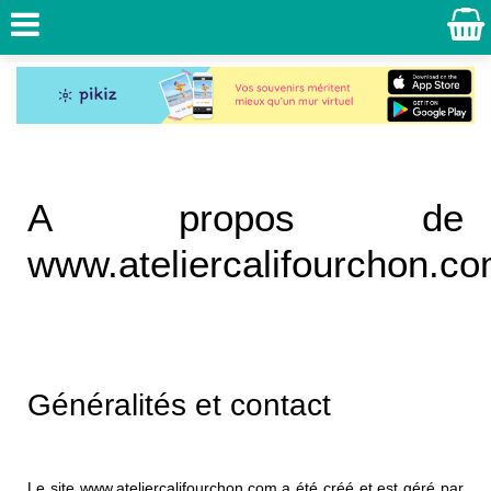
A propos de
www.ateliercalifourchon.c
Généralités et contact
Le site www.ateliercalifourchon.com a été créé et est géré par